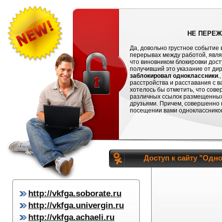
НЕ ПЕРЕЖ
Да, довольно грустное событие 
перерывах между работой, явля
что виновником блокировки дос
получивший это указание от дире
заблокировал одноклассники
.
расстройства и расставания с 
хотелось бы отметить, что сове
различных ссылок размещенных 
друзьями. Причем, совершенно н
посещении вами одноклассников 
Доступ к сайту "Одн
http://vkfga.soborate.ru
http://vkfga.univergin.ru
http://vkfga.achaeli.ru